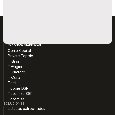
Developer Day 2026?
Sí
No
PRODUCTOS
Plataforma multimedia
minorista omnicanal
Genie Copilot
Private Toppie
T-Brain
T-Engine
T-Platform
T-Zero
Tomi
Toppie DSP
Toptimize SSP
Toptimize
SOLUCIONES
Listados patrocinados