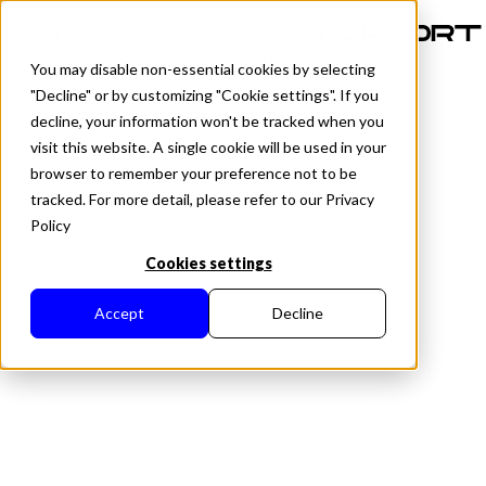
ES
You may disable non-essential cookies by selecting
"Decline" or by customizing "Cookie settings". If you
decline, your information won't be tracked when you
visit this website. A single cookie will be used in your
Desarrollador Topsort
browser to remember your preference not to be
tracked. For more detail, please refer to our Privacy
Día 2025
Policy
— Aspectos destacados y
Cookies settings
Repeticiones
Accept
Decline
Vea cómo la demostración del producto de Topsort aborda la
fragmentación de los medios minoristas, haciendo que la
tecnología publicitaria sea más inteligente, sencilla y esté más
conectada. Además, no dejes de ver las ponencias de los