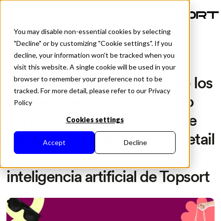
ES
You may disable non-essential cookies by selecting
"Decline" or by customizing "Cookie settings". If you
decline, your information won't be tracked when you
visit this website. A single cookie will be used in your
All Posts
Poshmark mejora el éxito de los
browser to remember your preference not to be
tracked. For more detail, please refer to our Privacy
vendedores con un aumento
Policy
del 40% en el rendimiento de
Cookies settings
los anuncios utilizando los Retail
Accept
Decline
Media impulsados por la
inteligencia artificial de Topsort