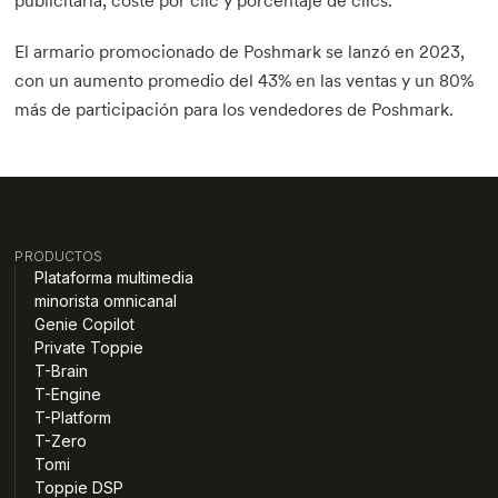
publicitaria, coste por clic y porcentaje de clics.
El armario promocionado de Poshmark se lanzó en 2023,
con un aumento promedio del 43% en las ventas y un 80%
más de participación para los vendedores de Poshmark.
PRODUCTOS
Plataforma multimedia
minorista omnicanal
Genie Copilot
Private Toppie
T-Brain
T-Engine
T-Platform
T-Zero
Tomi
Toppie DSP