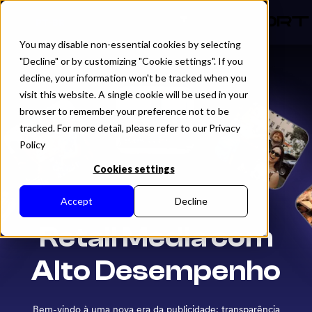
PT-BR
You may disable non-essential cookies by selecting
"Decline" or by customizing "Cookie settings". If you
decline, your information won't be tracked when you
visit this website. A single cookie will be used in your
browser to remember your preference not to be
tracked. For more detail, please refer to our Privacy
Policy
Cookies settings
Accept
Decline
Retail Media com
Alto Desempenho
Bem-vindo à uma nova era da publicidade: transparência