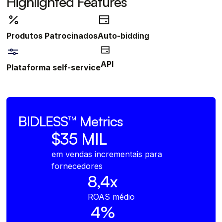
Highlighted Features
Produtos Patrocinados
Auto-bidding
API
Plataforma self-service
BIDLESS™
Metrics
$35 MIL
em vendas incrementais para
fornecedores
8,4x
ROAS médio
4%