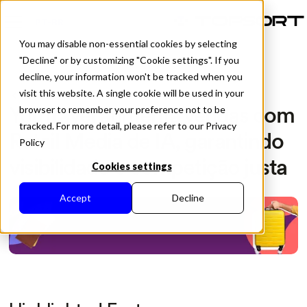
PT-BR
You may disable non-essential cookies by selecting
"Decline" or by customizing "Cookie settings". If you
decline, your information won't be tracked when you
visit this website. A single cookie will be used in your
All Posts
YouTravel aumenta vendas com
browser to remember your preference not to be
tracked. For more detail, please refer to our Privacy
Retail Media de IA, garantindo
Policy
visibilidade e competição justa
Cookies settings
Accept
Decline