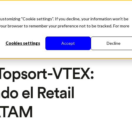
Soluções
About
Tecnologia
Recursos
ustomizing "Cookie settings". If you decline, your information won't be
in your browser to remember your preference not to be tracked. For more
Cookies settings
Accept
Decline
 Topsort-VTEX:
o el Retail
ATAM