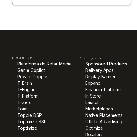
PRODUTOS
SOLUÇÕES
Plataforma de Retail Media
Sponsored Products
Genie Copilot
Delivery Apps
Private Toppie
Display Banner
T-Brain
Expand
T-Engine
Financial Platforms
T-Platform
In Store
T-Zero
Launch
Tomi
Marketplaces
Toppie DSP
Native Placements
Toptimize SSP
Offsite Advertising
Toptimize
Optimize
Retailers