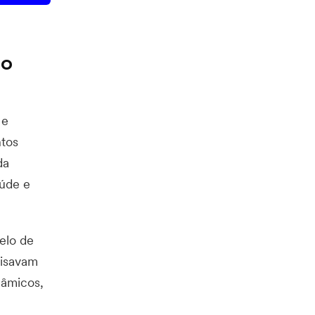
ão
 e
ntos
da
aúde e
elo de
cisavam
nâmicos,