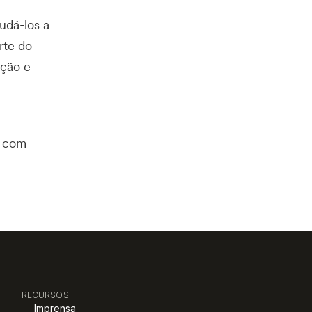
udá-los a
rte do
ação e
com
RECURSOS
Imprensa