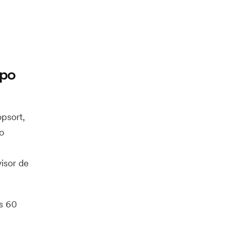
upo
psort,
o
isor de
s 60