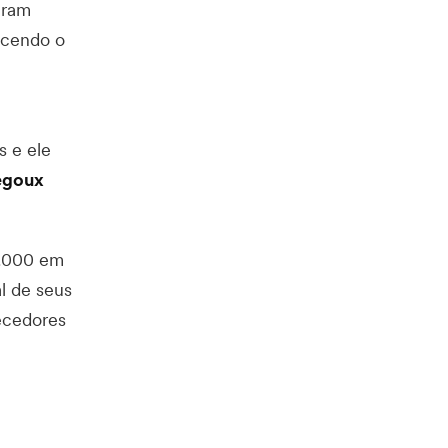
aram
ecendo o
s e ele
egoux
0.000 em
l de seus
ecedores