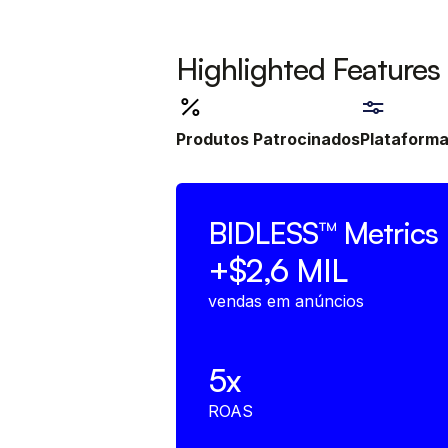
Highlighted Features
Produtos Patrocinados
Plataforma
BIDLESS™
Metrics
+$2,6 MIL
vendas em anúncios
5x
ROAS