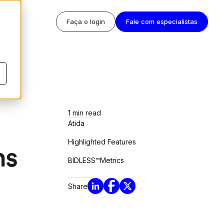
Faça o login
Fale com especialistas
1
min read
Atida
Highlighted Features
ns
BIDLESS™
Metrics
Share