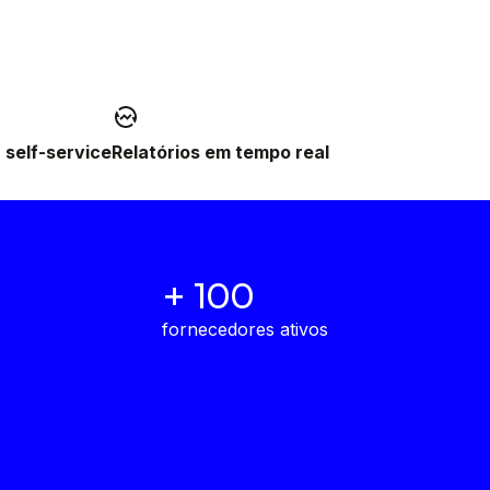
 self-service
Relatórios em tempo real
+ 100
fornecedores ativos