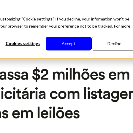
Soluções
About
Tecnologia
Recursos
ustomizing "Cookie settings". If you decline, your information won't be
in your browser to remember your preference not to be tracked. For more
Cookies settings
Accept
Decline
passa $2 milhões em
icitária com listage
s em leilões