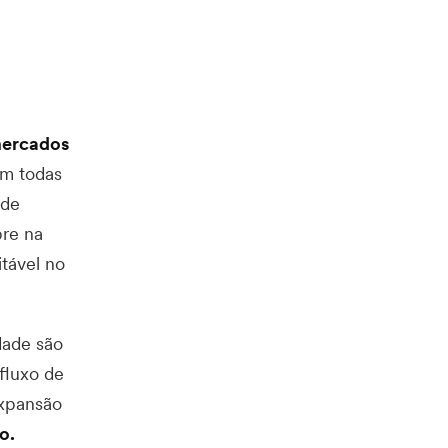
 mercados
am todas
 de
pre na
itável no
dade são
fluxo de
xpansão
o.