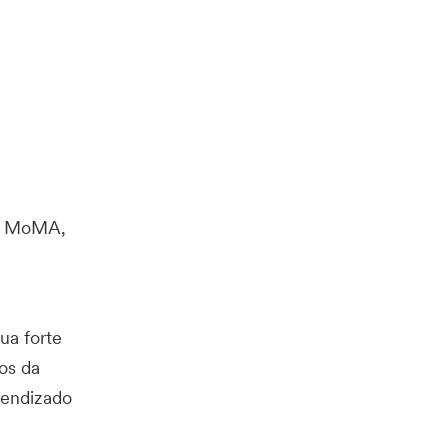
do MoMA,
ua forte
os da
rendizado