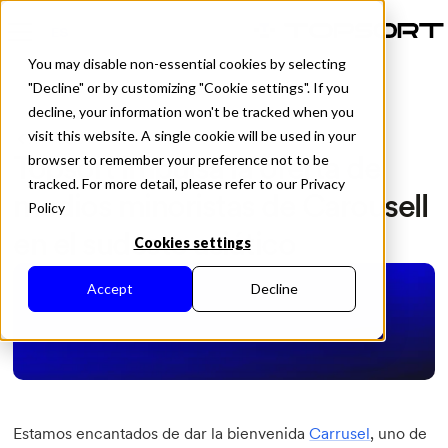
ES
You may disable non-essential cookies by selecting
"Decline" or by customizing "Cookie settings". If you
decline, your information won't be tracked when you
visit this website. A single cookie will be used in your
All Posts
Topsort impulsa la oferta de
browser to remember your preference not to be
tracked. For more detail, please refer to our Privacy
medios minoristas de Carousell
Policy
en el sudeste asiático
Cookies settings
Accept
Decline
Estamos encantados de dar la bienvenida
Carrusel
, uno de