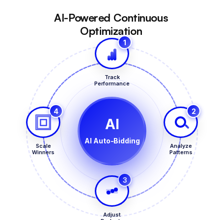
AI-Powered Continuous
Optimization
1
Track
Performance
4
2
AI
AI Auto-Bidding
Scale
Analyze
Winners
Patterns
3
Adjust