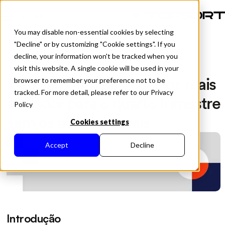
PT-BR
You may disable non-essential cookies by selecting
"Decline" or by customizing "Cookie settings". If you
decline, your information won't be tracked when you
visit this website. A single cookie will be used in your
All Posts
Planejamento de anúncios mais
browser to remember your preference not to be
tracked. For more detail, please refer to our Privacy
inovador para o quarto trimestre
Policy
sem os atrasos usuais
Cookies settings
Accept
Decline
Introdução