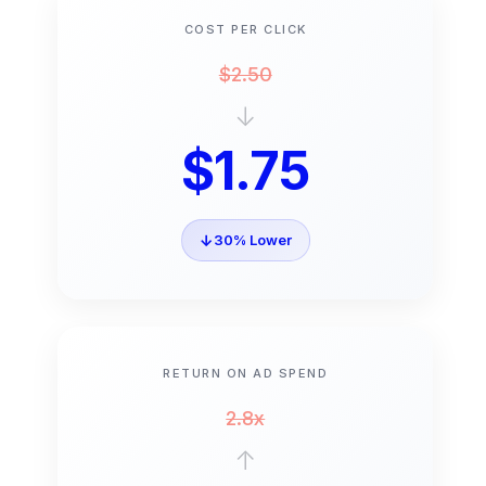
COST PER CLICK
$2.50
↓
$1.75
↓
30% Lower
RETURN ON AD SPEND
2.8x
↑