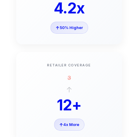
4.2x
↑
50% Higher
RETAILER COVERAGE
3
↑
12+
↑
4x More