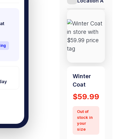
Location A
at
ing
Winter
oday
Coat
$59.99
Out of
stock in
your
size