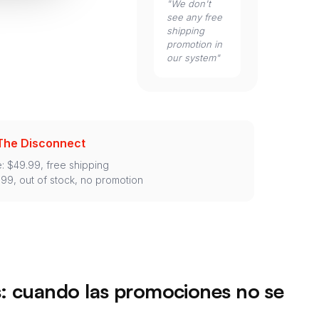
"We don't
see any free
shipping
promotion in
our system"
The Disconnect
e: $49.99, free shipping
.99, out of stock, no promotion
s: cuando las promociones no se