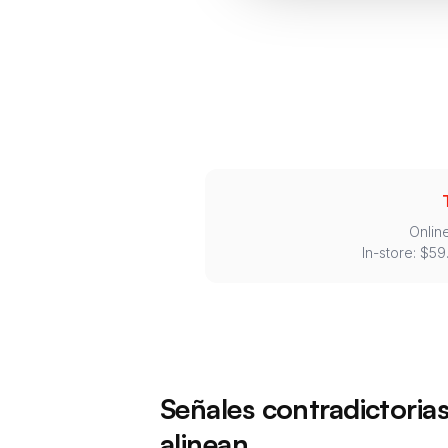
Onlin
In-store: $59
Señales contradictoria
alinean