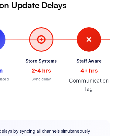
on Update Delays
e
Store Systems
Staff Aware
in
2-4 hrs
4+ hrs
dated
Sync delay
Communication
lag
 delays by syncing all channels simultaneously