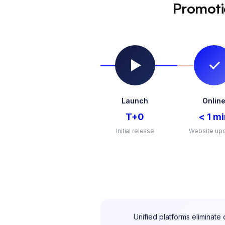
Promoti
Launch
Onlin
T+0
< 1 m
Initial release
Website up
Unified platforms eliminate